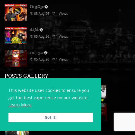
பெற்றோ�
05 Aug 26
1
Views
கிரிக்�
05 Aug 26
1
Views
யார் தல�
05 Aug 26
1
Views
POSTS GALLERY
This website uses cookies to ensure you
get the best experience on our website.
Learn More
Got It!