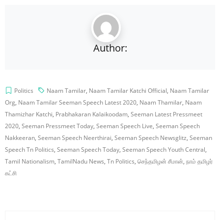
Author:
Politics
Naam Tamilar
,
Naam Tamilar Katchi Official
,
Naam Tamilar
Org
,
Naam Tamilar Seeman Speech Latest 2020
,
Naam Thamilar
,
Naam
Thamizhar Katchi
,
Prabhakaran Kalaikoodam
,
Seeman Latest Pressmeet
2020
,
Seeman Pressmeet Today
,
Seeman Speech Live
,
Seeman Speech
Nakkeeran
,
Seeman Speech Neerthirai
,
Seeman Speech Newsglitz
,
Seeman
Speech Tn Politics
,
Seeman Speech Today
,
Seeman Speech Youth Central
,
Tamil Nationalism
,
TamilNadu News
,
Tn Politics
,
செந்தமிழன் சீமான்
,
நாம் தமிழர்
கட்சி