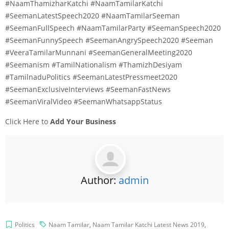
#NaamThamizharKatchi #NaamTamilarKatchi
#SeemanLatestSpeech2020 #NaamTamilarSeeman
#SeemanFullSpeech #NaamTamilarParty #SeemanSpeech2020
#SeemanFunnySpeech #SeemanAngrySpeech2020 #Seeman
#VeeraTamilarMunnani #SeemanGeneralMeeting2020
#Seemanism #TamilNationalism #ThamizhDesiyam
#TamilnaduPolitics #SeemanLatestPressmeet2020
#SeemanExclusiveInterviews #SeemanFastNews
#SeemanViralVideo #SeemanWhatsappStatus
Click Here to
Add Your Business
Author:
admin
Politics
Naam Tamilar
,
Naam Tamilar Katchi Latest News 2019
,