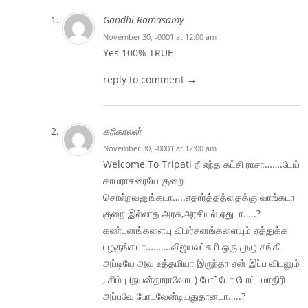
Gandhi Ramasamy
November 30, -0001 at 12:00 am
Yes 100% TRUE
reply to comment →
கரிகாலன்
November 30, -0001 at 12:00 am
Welcome To Tripati நீ எந்த கட்சி ராசா…….டேய்
காமராசரையே குறை
சொல்றவனுங்கடா…..எதார்த்தத்தைக்கு வாங்கடா
குறை இல்லாத அரசு,அரசியல் ஏதுடா…..?
கண்டனங்களையு விமர்சனங்களையும் ஏத்துக்க
பழகுங்கடா……….விஜயலட்சுமி ஒரு முழு சங்கி
அப்டியே அவ உத்தமியா இருந்தா ஏன் இப்ப விடனும்
, சிம்பு (நயன்தாராவோட) போட்டோ போட்டமாதிரி
அப்பவே போடவேன்டியதுதானடா…..?