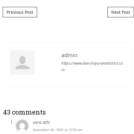
Post navigation
Previous Post
Next Post
admin
https://www.kanchipuramdistrict.co
m
43 comments
sara athi
November 30, -0001 at 12:00 am