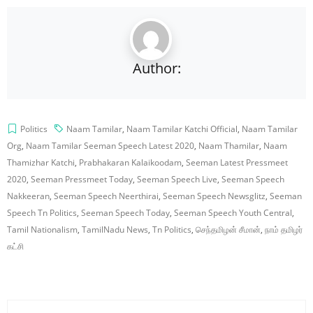
Author:
Politics
Naam Tamilar
,
Naam Tamilar Katchi Official
,
Naam Tamilar
Org
,
Naam Tamilar Seeman Speech Latest 2020
,
Naam Thamilar
,
Naam
Thamizhar Katchi
,
Prabhakaran Kalaikoodam
,
Seeman Latest Pressmeet
2020
,
Seeman Pressmeet Today
,
Seeman Speech Live
,
Seeman Speech
Nakkeeran
,
Seeman Speech Neerthirai
,
Seeman Speech Newsglitz
,
Seeman
Speech Tn Politics
,
Seeman Speech Today
,
Seeman Speech Youth Central
,
Tamil Nationalism
,
TamilNadu News
,
Tn Politics
,
செந்தமிழன் சீமான்
,
நாம் தமிழர்
கட்சி