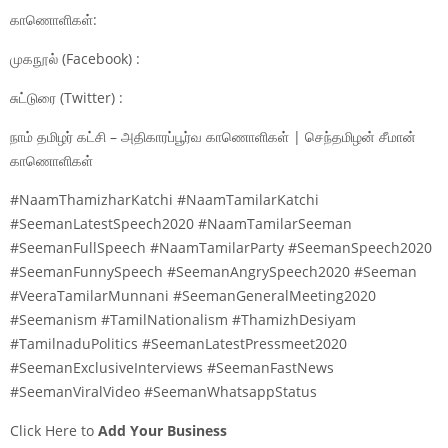
காணொளிகள்:
முகநூல் (Facebook) :
சுட்டுரை (Twitter) :
நாம் தமிழர் கட்சி – அதிகாரப்பூர்வ காணொளிகள் | செந்தமிழன் சீமான்
காணொளிகள்
#NaamThamizharKatchi #NaamTamilarKatchi
#SeemanLatestSpeech2020 #NaamTamilarSeeman
#SeemanFullSpeech #NaamTamilarParty #SeemanSpeech2020
#SeemanFunnySpeech #SeemanAngrySpeech2020 #Seeman
#VeeraTamilarMunnani #SeemanGeneralMeeting2020
#Seemanism #TamilNationalism #ThamizhDesiyam
#TamilnaduPolitics #SeemanLatestPressmeet2020
#SeemanExclusiveInterviews #SeemanFastNews
#SeemanViralVideo #SeemanWhatsappStatus
Click Here to
Add Your Business