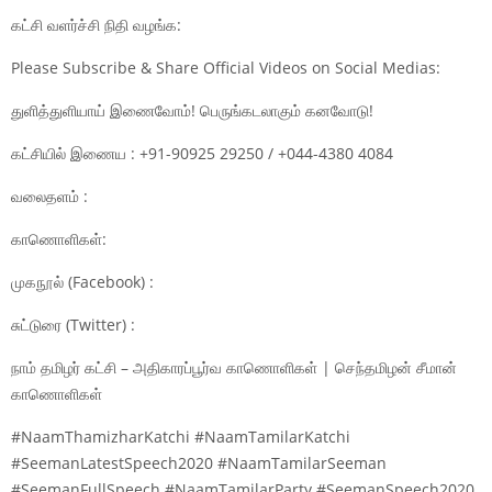
கட்சி வளர்ச்சி நிதி வழங்க:
Please Subscribe & Share Official Videos on Social Medias:
துளித்துளியாய் இணைவோம்! பெருங்கடலாகும் கனவோடு!
கட்சியில் இணைய : +91-90925 29250 / +044-4380 4084
வலைதளம் :
காணொளிகள்:
முகநூல் (Facebook) :
சுட்டுரை (Twitter) :
நாம் தமிழர் கட்சி – அதிகாரப்பூர்வ காணொளிகள் | செந்தமிழன் சீமான்
காணொளிகள்
#NaamThamizharKatchi #NaamTamilarKatchi
#SeemanLatestSpeech2020 #NaamTamilarSeeman
#SeemanFullSpeech #NaamTamilarParty #SeemanSpeech2020