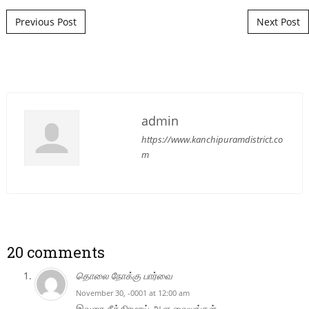
Post navigation
Previous Post
Next Post
admin
https://www.kanchipuramdistrict.co
m
20 comments
தொலை நோக்கு பார்வை
November 30, -0001 at 12:00 am
இவரை சீக்கிரமாய் ஆள வையுங்கள்…