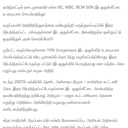
தமிழ்நாட்டில் நடைமுறையில் உள்ள BC, MBC, BCM 50% இடஒதுக்கீட்டை
உடனடியாக செயல்படுத்து!
வகுப்புவாரி பிரதிநிதித்துவத்தை வலியுறுத்தி மருத்துவப்படிப்பில் இதர
பிற்படுத்தப்பட்ட மக்களுக்கான இட ஒதுக்கீட்டை நிலைநிறுத்த ஒன்றுபட்டு
ஒருமித்துக் குரல் கொடுப்போம்!
முற்பட்ட வகுப்பினருக்கான 10% பொருளாதார இட ஒதுக்கீடு உடனடியாக
அமல்படுத்தப்பட்டு உரிய முறையில் தொடர்ந்து வழங்கப்படும்போது; இதர
பிற்படுத்தப்பட்டோருக்கு மட்டும் இடஒதுக்கீடு பொருந்தாது என மத்திய அரசு
மறுப்பது மாபெரும் சமூக அநீதி;
கடந்த 2007ல் மத்தியில் ஆண்ட அன்றைய திமுக – காங்கிரசு கூட்டணி
அரசு, இதர பிற்படுத்தப்பட்டோருக்கான இட ஒதுக்கீட்டை அமல்படுத்த
தவறியதிலிருந்து தற்போது அதிமுக – பாஜக கூட்டணிவரை அதனை
மறுத்து அநீதியை அரங்கேற்றி வருவது வன்மையானக்
கண்டனத்திற்குரியது.
எந்த சாதியின் அடிப்படையில் கல்வி, வேலைவாய்ப்பு, அரசியல் அதிகாரம்
ஒருவருக்கு மறுக்கப்பட்டதோ அதே சாதியின் அடிப்படையில் அந்த