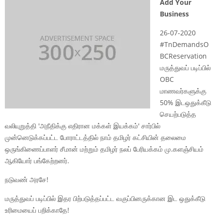
Add Your
Business
26-07-2020
#TnDemandsO
BCReservation
மருத்துவப் படிப்பில்
OBC
மாணவர்களுக்கு
50% இடஒதுக்கீடு
செயற்படுத்த
வலியுறுத்தி 'அநீதிக்கு எதிரான மக்கள் இயக்கம்' சார்பில்
முன்னெடுக்கப்பட்ட போராட்டத்தில் நாம் தமிழர் கட்சியின் தலைமை
ஒருங்கிணைப்பாளர் சீமான் மற்றும் தமிழர் நலப் பேரியக்கம் மு.களஞ்சியம்
ஆகியோர் பங்கேற்றனர்.
நடுவண் அரசே!
மருத்துவப் படிப்பில் இதர பிற்படுத்தப்பட்ட வகுப்பினருக்கான இட ஒதுக்கீடு
உரிமையைப் பறிக்காதே!