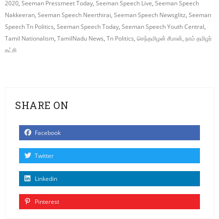
2020
,
Seeman Pressmeet Today
,
Seeman Speech Live
,
Seeman Speech
Nakkeeran
,
Seeman Speech Neerthirai
,
Seeman Speech Newsglitz
,
Seeman
Speech Tn Politics
,
Seeman Speech Today
,
Seeman Speech Youth Central
,
Tamil Nationalism
,
TamilNadu News
,
Tn Politics
,
செந்தமிழன் சீமான்
,
நாம் தமிழர்
கட்சி
SHARE ON
Facebook
Twitter
Linkedin
Pinterest