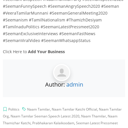
#SeemanFunnySpeech #SeemanAngrySpeech2020 #Seeman
#VeeraTamilarMunnani #SeemanGeneralMeeting2020
#Seemanism #TamilNationalism #ThamizhDesiyam
#TamilnaduPolitics #SeemanLatestPressmeet2020
#SeemanExclusiveInterviews #SeemanFastNews
#SeemanViralVideo #SeemanWhatsappStatus
Click Here to
Add Your Business
Author:
admin
Politics
Naam Tamilar
,
Naam Tamilar Katchi Official
,
Naam Tamilar
Org
,
Naam Tamilar Seeman Speech Latest 2020
,
Naam Thamilar
,
Naam
Thamizhar Katchi
,
Prabhakaran Kalaikoodam
,
Seeman Latest Pressmeet