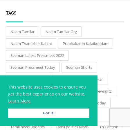
TAGS
Naam Tamilar
Naam Tamilar Org
Naam Thamizhar Katchi
Prabhakaran Kalaikoodam
Seeman Latest Pressmeet 2022
Seeman Pressmeet Today
Seeman Shorts
Seeman Speech Live
Seeman Speech Nakkeeran
This website uses cookies to ensure you
Seeman Speech Neerthirai
Seeman Speech Newsglitz
get the best experience on our website.
Learn More
Seeman Speech Tn Politics
Seeman Speech Today
Got It!
Senthamizh Seeman
Tamil Nationalism
Tamil news updates
Tamil politics News
Tn Election