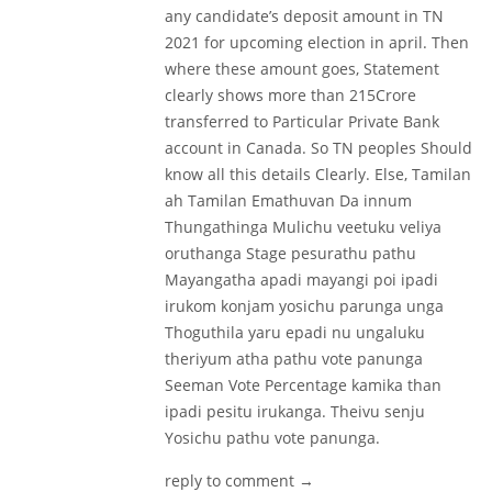
any candidate’s deposit amount in TN
2021 for upcoming election in april. Then
where these amount goes, Statement
clearly shows more than 215Crore
transferred to Particular Private Bank
account in Canada. So TN peoples Should
know all this details Clearly. Else, Tamilan
ah Tamilan Emathuvan Da innum
Thungathinga Mulichu veetuku veliya
oruthanga Stage pesurathu pathu
Mayangatha apadi mayangi poi ipadi
irukom konjam yosichu parunga unga
Thoguthila yaru epadi nu ungaluku
theriyum atha pathu vote panunga
Seeman Vote Percentage kamika than
ipadi pesitu irukanga. Theivu senju
Yosichu pathu vote panunga.
reply to comment →