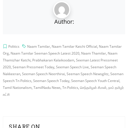
Author:
Politics
Naam Tamilar
,
Naam Tamilar Katchi Official
,
Naam Tamilar
Org
,
Naam Tamilar Seeman Speech Latest 2020
,
Naam Thamilar
,
Naam
Thamizhar Katchi
,
Prabhakaran Kalaikoodam
,
Seeman Latest Pressmeet
2020
,
Seeman Pressmeet Today
,
Seeman Speech Live
,
Seeman Speech
Nakkeeran
,
Seeman Speech Neerthirai
,
Seeman Speech Newsglitz
,
Seeman
Speech Tn Politics
,
Seeman Speech Today
,
Seeman Speech Youth Central
,
Tamil Nationalism
,
TamilNadu News
,
Tn Politics
,
செந்தமிழன் சீமான்
,
நாம் தமிழர்
கட்சி
SHARE ON