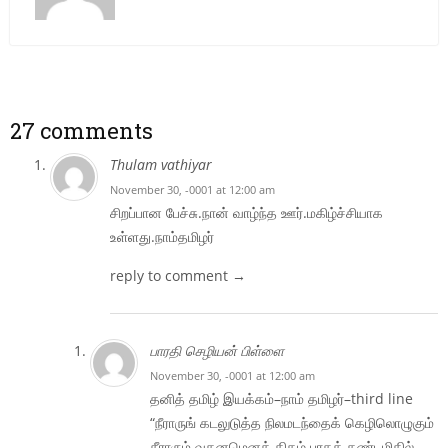
27 comments
Thulam vathiyar
November 30, -0001 at 12:00 am
சிறப்பான பேச்சு.நான் வாழ்ந்த ஊர்.மகிழ்ச்சியாக
உள்ளது.நாம்தமிழர்
reply to comment →
பாரதி செழியன் பிள்ளை
November 30, -0001 at 12:00 am
தனித் தமிழ் இயக்கம்–நாம் தமிழர்–third line
“நீராருங் கடலுடுத்த நிலமடந்தைக் கெழிலொழுகும்
சீராரும் வதனமெனத் திகழ் பரதக் கண்டமிதில்