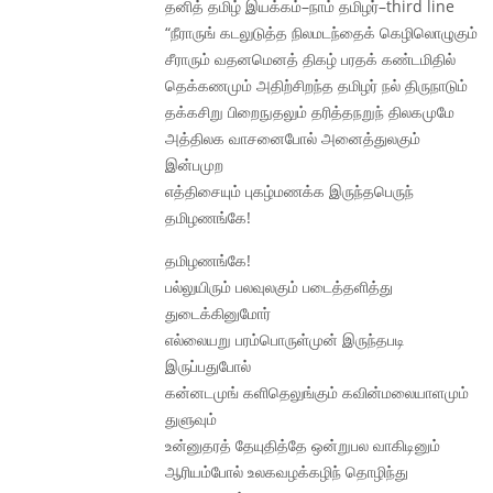
தனித் தமிழ் இயக்கம்–நாம் தமிழர்–third line
“நீராருங் கடலுடுத்த நிலமடந்தைக் கெழிலொழுகும்
சீராரும் வதனமெனத் திகழ் பரதக் கண்டமிதில்
தெக்கணமும் அதிற்சிறந்த தமிழர் நல் திருநாடும்
தக்கசிறு பிறைநுதலும் தரித்தநறுந் திலகமுமே
அத்திலக வாசனைபோல் அனைத்துலகும்
இன்பமுற
எத்திசையும் புகழ்மணக்க இருந்தபெருந்
தமிழணங்கே!
தமிழணங்கே!
பல்லுயிரும் பலவுலகும் படைத்தளித்து
துடைக்கினுமோர்
எல்லையறு பரம்பொருள்முன் இருந்தபடி
இருப்பதுபோல்
கன்னடமுங் களிதெலுங்கும் கவின்மலையாளமும்
துளுவும்
உன்னுதரத் தேயுதித்தே ஒன்றுபல வாகிடினும்
ஆரியம்போல் உலகவழக்கழிந் தொழிந்து