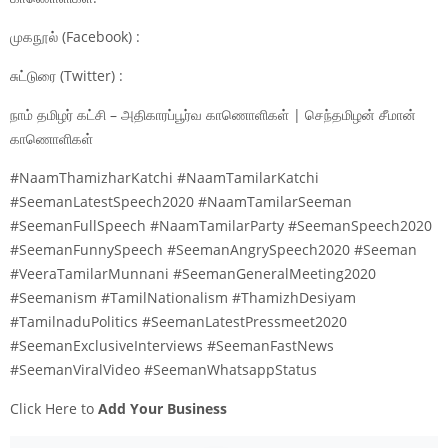
முகநூல் (Facebook) :
சுட்டுரை (Twitter) :
நாம் தமிழர் கட்சி – அதிகாரப்பூர்வ காணொளிகள் | செந்தமிழன் சீமான்
காணொளிகள்
#NaamThamizharKatchi #NaamTamilarKatchi
#SeemanLatestSpeech2020 #NaamTamilarSeeman
#SeemanFullSpeech #NaamTamilarParty #SeemanSpeech2020
#SeemanFunnySpeech #SeemanAngrySpeech2020 #Seeman
#VeeraTamilarMunnani #SeemanGeneralMeeting2020
#Seemanism #TamilNationalism #ThamizhDesiyam
#TamilnaduPolitics #SeemanLatestPressmeet2020
#SeemanExclusiveInterviews #SeemanFastNews
#SeemanViralVideo #SeemanWhatsappStatus
Click Here to
Add Your Business