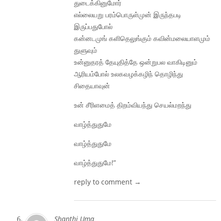
துடைக்கினுமோர்
எல்லையறு பரம்பொருள்முன் இருந்தபடி
இருப்பதுபோல்
கன்னடமுங் களிதெலுங்கும் கவின்மலையாளமும்
துளுவும்
உன்னுதரத் தேயுதித்தே ஒன்றுபல வாகிடினும்
ஆரியம்போல் உலகவழக்கழிந் தொழிந்து
சிதையாவுன்
உன் சீரிளமைத் திறம்வியந்து செயல்மறந்து
வாழ்த்துதுமே
வாழ்த்துதுமே
வாழ்த்துதுமே!”
reply to comment →
Shanthi Uma