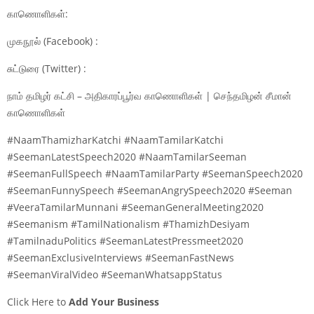
காணொளிகள்:
முகநூல் (Facebook) :
சுட்டுரை (Twitter) :
நாம் தமிழர் கட்சி – அதிகாரப்பூர்வ காணொளிகள் | செந்தமிழன் சீமான்
காணொளிகள்
#NaamThamizharKatchi #NaamTamilarKatchi
#SeemanLatestSpeech2020 #NaamTamilarSeeman
#SeemanFullSpeech #NaamTamilarParty #SeemanSpeech2020
#SeemanFunnySpeech #SeemanAngrySpeech2020 #Seeman
#VeeraTamilarMunnani #SeemanGeneralMeeting2020
#Seemanism #TamilNationalism #ThamizhDesiyam
#TamilnaduPolitics #SeemanLatestPressmeet2020
#SeemanExclusiveInterviews #SeemanFastNews
#SeemanViralVideo #SeemanWhatsappStatus
Click Here to
Add Your Business