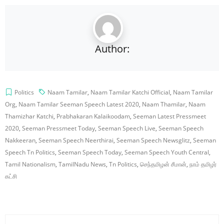
Author:
Politics
Naam Tamilar
,
Naam Tamilar Katchi Official
,
Naam Tamilar
Org
,
Naam Tamilar Seeman Speech Latest 2020
,
Naam Thamilar
,
Naam
Thamizhar Katchi
,
Prabhakaran Kalaikoodam
,
Seeman Latest Pressmeet
2020
,
Seeman Pressmeet Today
,
Seeman Speech Live
,
Seeman Speech
Nakkeeran
,
Seeman Speech Neerthirai
,
Seeman Speech Newsglitz
,
Seeman
Speech Tn Politics
,
Seeman Speech Today
,
Seeman Speech Youth Central
,
Tamil Nationalism
,
TamilNadu News
,
Tn Politics
,
செந்தமிழன் சீமான்
,
நாம் தமிழர்
கட்சி