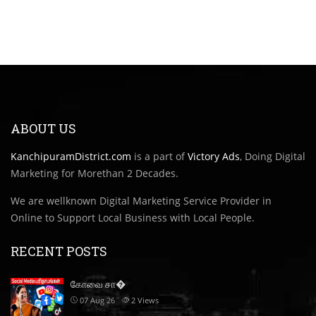
ABOUT US
KanchipuramDistrict.com
is a part of
Victory Ads
, Doing Digital
Marketing for Morethan 2 Decades.
We are wellknown Digital Marketing Service Provider in
Online to Support Local Business with Local People.
RECENT POSTS
கோவை சா�
07 Aug 26
2
Views