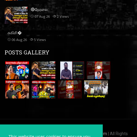
🔴நேரலை:
07 Aug 26
2
Views
சுகிசி�
06 Aug 26
5
Views
POSTS GALLERY
Copyright © 2010 - 2022,
KanchipuramDistrict.com
| All Rights
This website uses cookies to ensure you