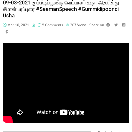
09-03-2021 கும்மிடிப்பூண்டி வேட்பாளர் உஷா ஆதரித்து
சீமான் பரப்புரை #SeemanSpeech #Gummidipoondi
Usha
Mar 10, 2021
5 Comments
207
Views
Share on