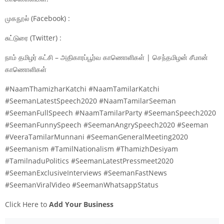
முகநூல் (Facebook) :
சுட்டுரை (Twitter) :
நாம் தமிழர் கட்சி – அதிகாரப்பூர்வ காணொளிகள் | செந்தமிழன் சீமான்
காணொளிகள்
#NaamThamizharKatchi #NaamTamilarKatchi
#SeemanLatestSpeech2020 #NaamTamilarSeeman
#SeemanFullSpeech #NaamTamilarParty #SeemanSpeech2020
#SeemanFunnySpeech #SeemanAngrySpeech2020 #Seeman
#VeeraTamilarMunnani #SeemanGeneralMeeting2020
#Seemanism #TamilNationalism #ThamizhDesiyam
#TamilnaduPolitics #SeemanLatestPressmeet2020
#SeemanExclusiveInterviews #SeemanFastNews
#SeemanViralVideo #SeemanWhatsappStatus
Click Here to
Add Your Business