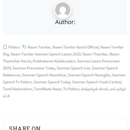
Author:
Politics
Naam Tamilar
,
Naam Tamilar Katchi Official
,
Naam Tamilar
Org
,
Naam Tamilar Seeman Speech Latest 2020
,
Naam Thamilar
,
Naam
Thamizhar Katchi
,
Prabhakaran Kalaikoodam
,
Seeman Latest Pressmeet
2020
,
Seeman Pressmeet Today
,
Seeman Speech Live
,
Seeman Speech
Nakkeeran
,
Seeman Speech Neerthirai
,
Seeman Speech Newsglitz
,
Seeman
Speech Tn Politics
,
Seeman Speech Today
,
Seeman Speech Youth Central
,
Tamil Nationalism
,
TamilNadu News
,
Tn Politics
,
செந்தமிழன் சீமான்
,
நாம் தமிழர்
கட்சி
SHARE ON