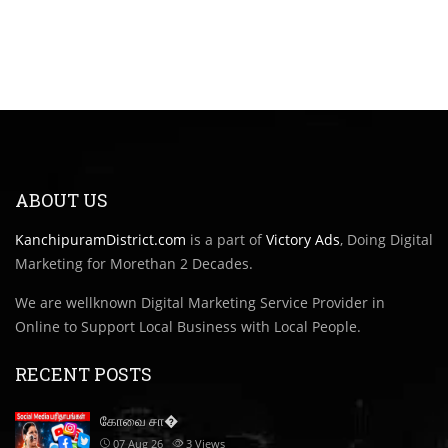
ABOUT US
KanchipuramDistrict.com
is a part of
Victory Ads
, Doing Digital
Marketing for Morethan 2 Decades.
We are wellknown Digital Marketing Service Provider in
Online to Support Local Business with Local People.
RECENT POSTS
கோவை சா�
07 Aug 26
3
Views