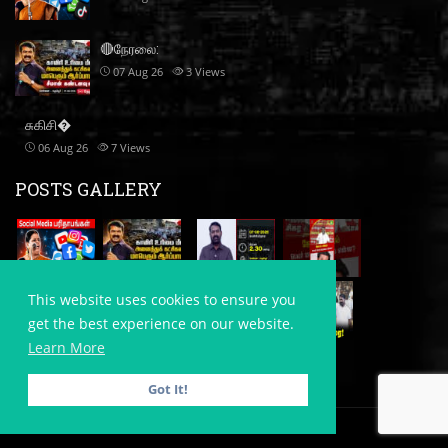
🔴நேரலை:
07 Aug 26
3
Views
சுகிசி�
06 Aug 26
7
Views
POSTS GALLERY
This website uses cookies to ensure you
get the best experience on our website.
Learn More
Got It!