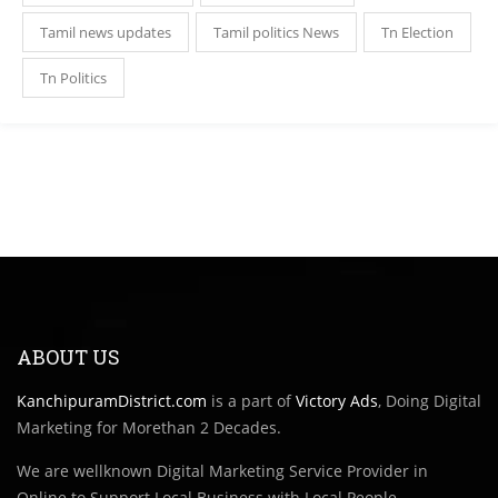
Tamil news updates
Tamil politics News
Tn Election
Tn Politics
ABOUT US
KanchipuramDistrict.com
is a part of
Victory Ads
, Doing Digital
Marketing for Morethan 2 Decades.
We are wellknown Digital Marketing Service Provider in
Online to Support Local Business with Local People.