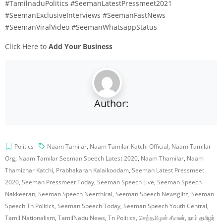
#TamilnaduPolitics #SeemanLatestPressmeet2021
#SeemanExclusiveInterviews #SeemanFastNews
#SeemanViralVideo #SeemanWhatsappStatus
Click Here to
Add Your Business
Author:
Politics
Naam Tamilar
,
Naam Tamilar Katchi Official
,
Naam Tamilar
Org
,
Naam Tamilar Seeman Speech Latest 2020
,
Naam Thamilar
,
Naam
Thamizhar Katchi
,
Prabhakaran Kalaikoodam
,
Seeman Latest Pressmeet
2020
,
Seeman Pressmeet Today
,
Seeman Speech Live
,
Seeman Speech
Nakkeeran
,
Seeman Speech Neerthirai
,
Seeman Speech Newsglitz
,
Seeman
Speech Tn Politics
,
Seeman Speech Today
,
Seeman Speech Youth Central
,
Tamil Nationalism
,
TamilNadu News
,
Tn Politics
,
செந்தமிழன் சீமான்
,
நாம் தமிழர்