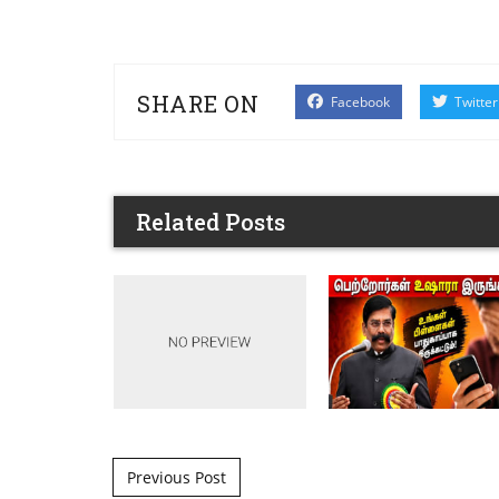
SHARE ON
Facebook
Twitter
Related Posts
Post navigation
Previous Post