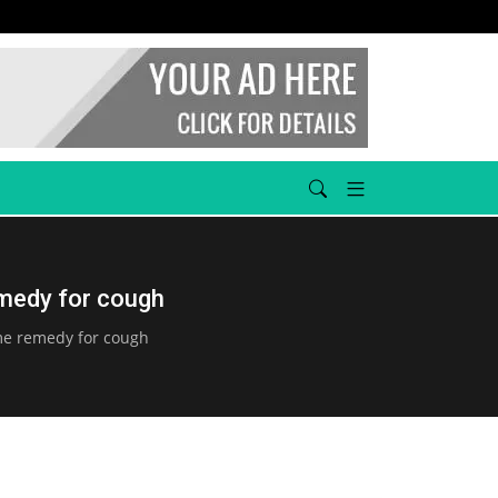
்சியார் வீரப்புகழ்
தடுக்கி விழுந்து நடையைக் கற்றுக்கொள்பவர்கள், வழுக்கி விழ
காப்பாற்றப்படுகிறார்கள்!- இறையன்பு
emedy for cough
ome remedy for cough