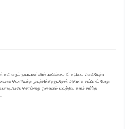
டன் சளி வரும் ஐயா..மன்னீரல் பலமின்மை நீர் கழிவை வெளியேற்ற
ூலமாக வெளியேற்ற முயற்சிக்கிறது..தேன் அதிமாக சாப்பிடும் போது
ந்த உணவு..மேலே சொன்னது நுரையீரல் வைத்திய காரம் சார்ந்த
..