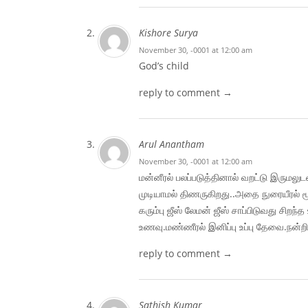
Kishore Surya
November 30, -0001 at 12:00 am
God’s child
reply to comment →
Arul Anantham
November 30, -0001 at 12:00 am
மன்னீரல் பலப்படுத்தினால் வறட்டு இருமலு
முடியாமல் திணருகிறது..அதை நுரையீரல் ம
கரும்பு ஜீஸ் லேமன் ஜீஸ் சாப்பிடுவது சிற
உணவு.மண்ணீரல் இனிப்பு உப்பு தேவை.நன்றி
reply to comment →
Sathish Kumar