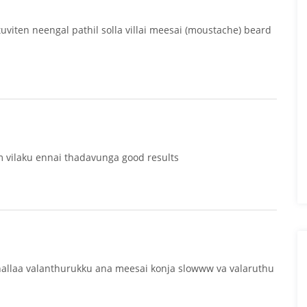
viten neengal pathil solla villai meesai (moustache) beard
m vilaku ennai thadavunga good results
nallaa valanthurukku ana meesai konja slowww va valaruthu