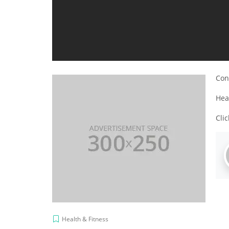
Con
Hea
Cli
Health & Fitness