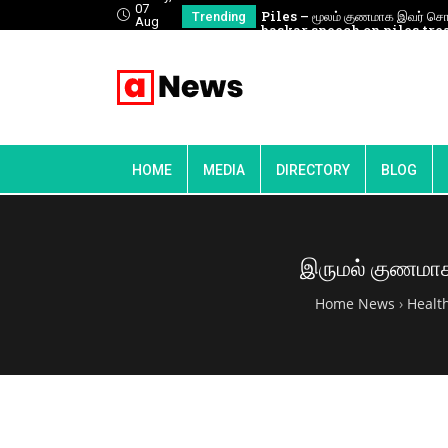
07
மாக இவர் சொல்வதை செய்யுங்க | Healer
🔴நேரலை 24-12-2025 | வீரப்பெரும்ப
Trending
Aug
n piles treatment
போற்றும் மாபெரும் பொதுக்கூட்டம்
26
HOME
MEDIA
DIRECTORY
BLOG
இருமல் குணமாக 
Home News
›
Health